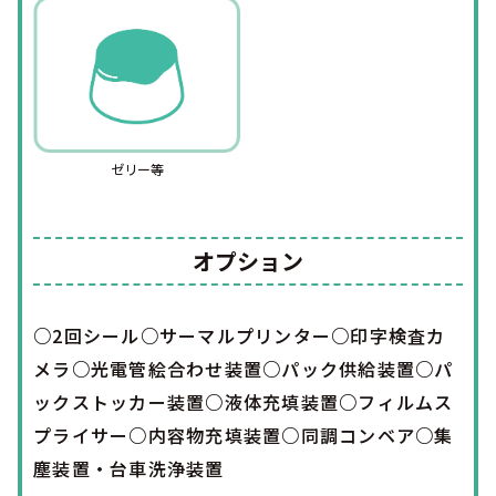
ゼリー等
オプション
○2回シール○サーマルプリンター○印字検査カ
メラ○光電管絵合わせ装置○パック供給装置
○パ
ックストッカー装置○液体充填装置○フィルムス
プライサー○内容物充填装置○同調コンベア
○集
塵装置・台車洗浄装置