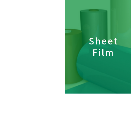
Sheet
Film