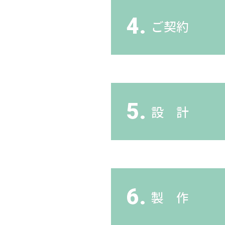
4.
ご契約
5.
設 計
6.
製 作