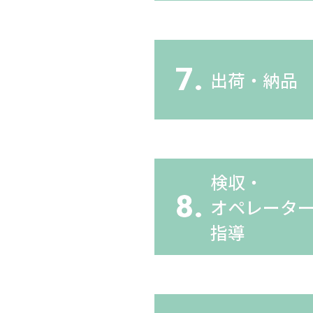
7.
出荷・納品
検収・
8.
オペレータ
指導