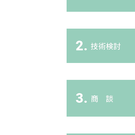
2.
技術検討
3.
商 談