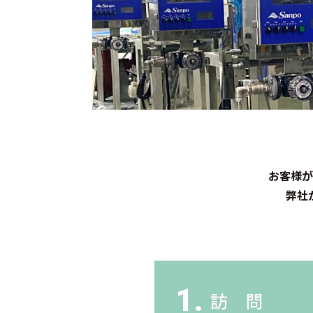
お客様が
弊社
1.
訪 問